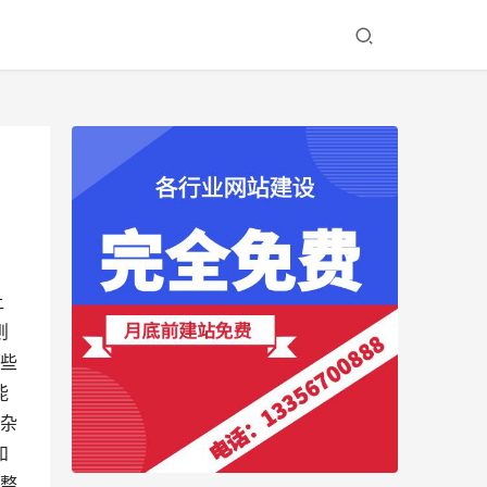
让
则
一些
能
于杂
和
让整