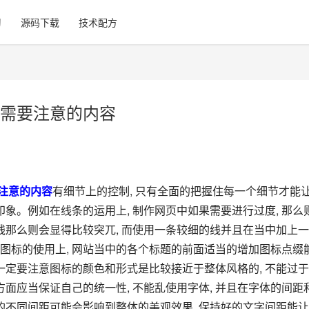
习
源码下载
技术配方
需要注意的内容
注意的内容
有细节上的控制, 只有全面的把握住每一个细节才能
印象。例如在线条的运用上, 制作网页中如果需要进行过度, 那么
线那么则会显得比较突兀, 而使用一条较细的线并且在当中加上
图标的使用上, 网站当中的各个标题的前面适当的增加图标点缀
一定要注意图标的颜色和形式是比较接近于整体风格的, 不能过
方面应当保证自己的统一性, 不能乱使用字体, 并且在字体的间距
的不同间距可能会影响到整体的美观效果, 保持好的文字间距能