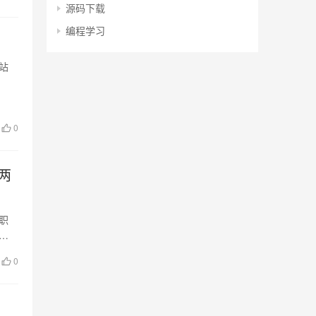
源码下载
编程学习
站
0
两
职
为
0