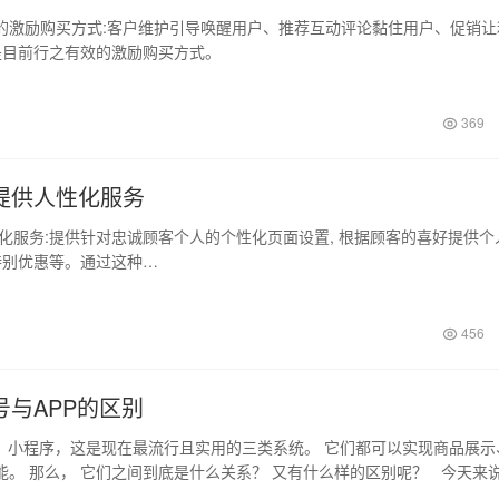
励购买方式:客户维护引导唤醒用户、推荐互动评论黏住用户、促销让
都是目前行之有效的激励购买方式。
369
提供人性化服务
务:提供针对忠诚顾客个人的个性化页面设置, 根据顾客的喜好提供个
人特别优惠等。通过这种…
456
号与APP的区别
号、小程序，这是现在最流行且实用的三类系统。 它们都可以实现商品展示
能。 那么， 它们之间到底是什么关系？ 又有什么样的区别呢？ 今天来