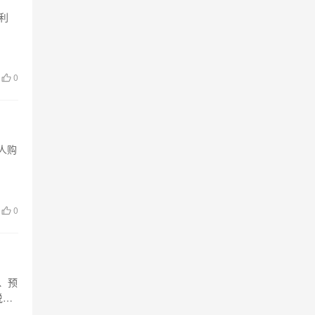
利
0
人购
0
、预
说…