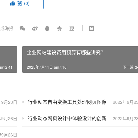
赞
(0)
成海报
企业网站建设费用预算有哪些讲究？
m12:41
2025年7月11日 am7:10
下一篇
行业动态自由变换工具处理网页图像
年9月23日
2022年9月2
行业动态网页设计中体验设计的创新
年9月26日
2022年9月2
年9月26日