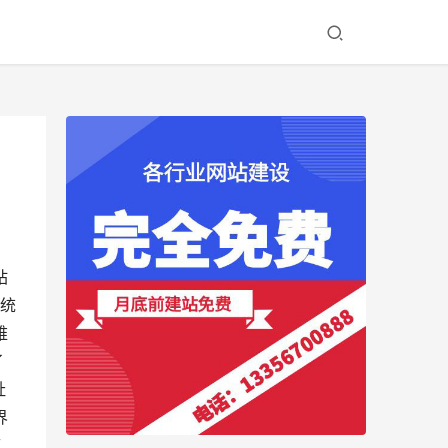
站
系统
难
了
址
界
库