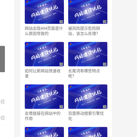
网站出现404页面是什
被风险提示危险网
么原因导致的
站，该怎么处理？
如何让新网站快速收
长尾词有哪些特点
录
呢？
3日
友情链接在网站中的
百度移动搜索引擎优
3日
作用
化