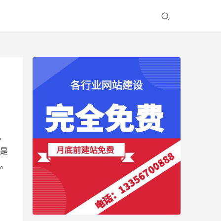
，
是
。