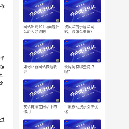
作
网站出现404页面是什
被风险提示危险网
么原因导致的
站，该怎么处理？
半
如何让新网站快速收
长尾词有哪些特点
编
录
呢？
还
特效
友情链接在网站中的
百度移动搜索引擎优
作用
化
过