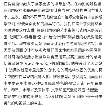
使得画面中融入了画家更多的思想意识。在构图的过程里, 
我们国家的水墨画是比较重视“计白当黑”, 巧妙构思保留着大
小、主次、轻疏不同而形成的“空白”, 给观赏者留有丰富的想
象空间, 也使画面更加的独具特色。我们在设计茶类网站页
面时也要这样去做, 将我们国家的艺术审美形式融入到设计
里, 让网页中游走着“空白”, 给设计师和浏览者的心灵沟通提
供平台。现在茶类网站页面设计流行简约同意境相结合, 茶
类网站页面设计可以参考我们国家传统水墨画的构图原则, 
通过简洁的概括水墨画以及再应用来提高页面设计的意境, 
使得网站页面设计多元化, 例如敬庭尧, 他在设计个人网站
时, 选用的就是水墨元素的设计, 它的网站将水墨的优美与页
面中的空白呈现的出神入化、惟妙惟肖。茶类网站页面设计
中主要运用水墨这种极具民族特色的视觉元素, 在配备墨
印、印章、水印以及宋体字, 文字和图案遥相呼应, 创造出一
幅完美衔接的构图搭配, 给人们浏览网站页面时带来一种书
香气韵和视觉上的冲击。