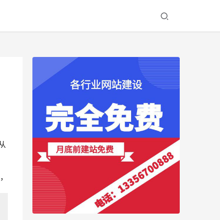
从
。
，