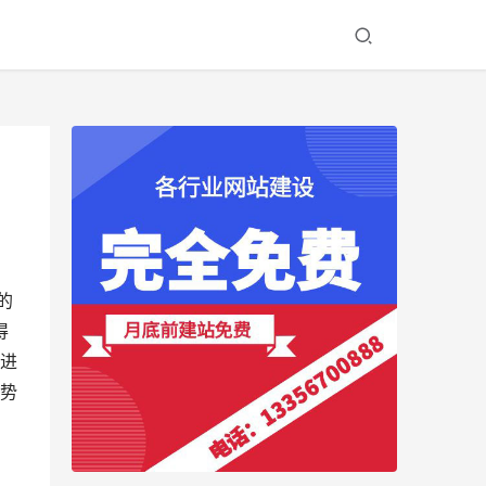
的
得
断进
优势