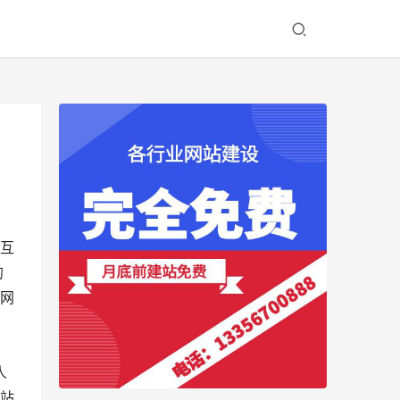
互
的
网
站