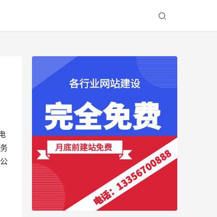
电
务
公