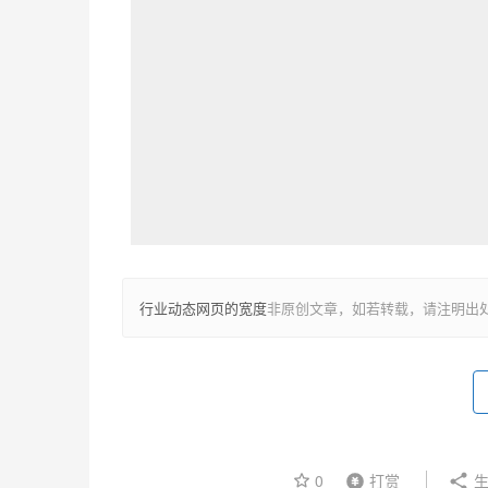
行业动态网页的宽度
非原创文章，如若转载，请注明出
0
打赏
生