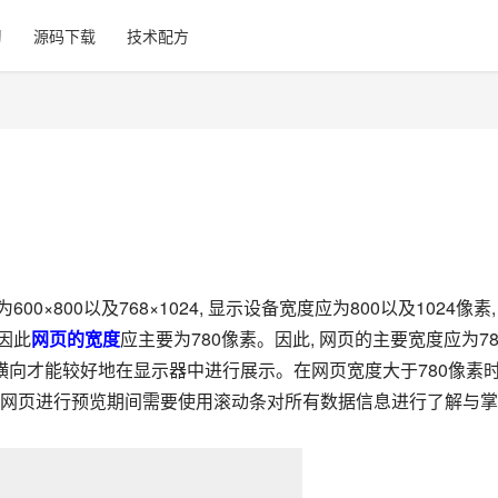
习
源码下载
技术配方
600×800以及768×1024, 显示设备宽度应为800以及1024像素, 
因此
网页的宽度
应主要为780像素。因此, 网页的主要宽度应为78
横向才能较好地在显示器中进行展示。在网页宽度大于780像素时,
网页进行预览期间需要使用滚动条对所有数据信息进行了解与掌