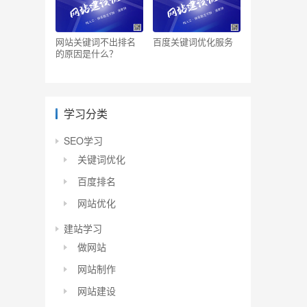
网站关键词不出排名
百度关键词优化服务
的原因是什么？
学习分类
SEO学习
关键词优化
百度排名
网站优化
建站学习
做网站
网站制作
网站建设