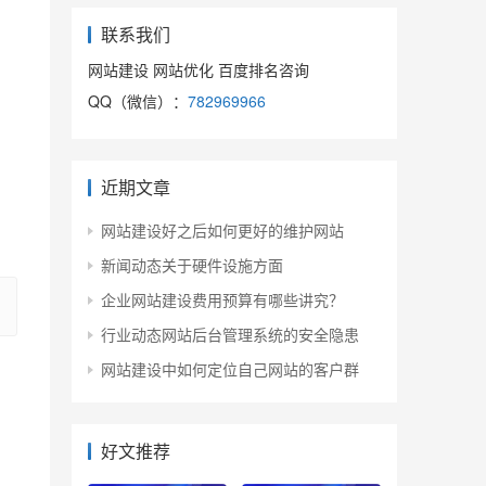
联系我们
网站建设 网站优化 百度排名咨询
QQ（微信）：
782969966
近期文章
网站建设好之后如何更好的维护网站
新闻动态关于硬件设施方面
企业网站建设费用预算有哪些讲究？
行业动态网站后台管理系统的安全隐患
网站建设中如何定位自己网站的客户群
好文推荐