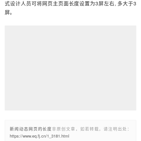
式设计人员可将网页主页面长度设置为3屏左右, 多大于3
屏。
新闻动态网页的长度
非原创文章，如若转载，请注明出处：
https://www.eq.fj.cn/1_3181.html