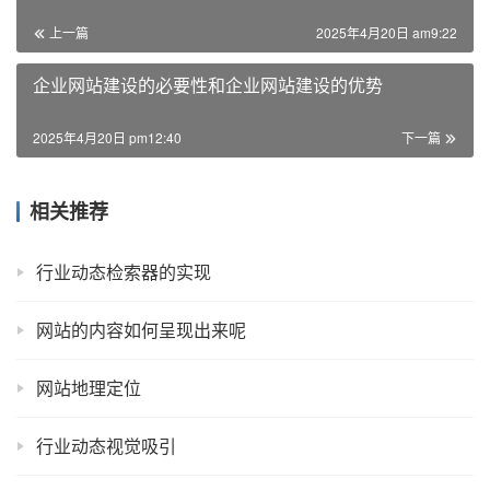
上一篇
2025年4月20日 am9:22
企业网站建设的必要性和企业网站建设的优势
2025年4月20日 pm12:40
下一篇
相关推荐
行业动态检索器的实现
网站的内容如何呈现出来呢
网站地理定位
行业动态视觉吸引