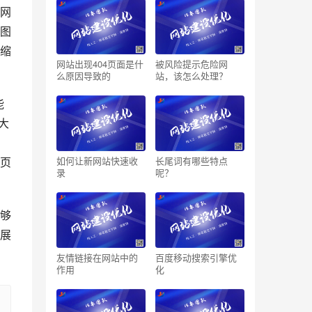
网
图
缩
网站出现404页面是什
被风险提示危险网
么原因导致的
站，该怎么处理？
能
大
，
页
如何让新网站快速收
长尾词有哪些特点
录
呢？
够
展
友情链接在网站中的
百度移动搜索引擎优
作用
化