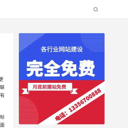
更
联
有
标
面