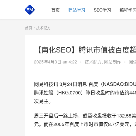
首页
建站学习
SEO学习
编程学
首页
技术配方
【南化SEO】腾讯市值被百度
2025年4月3日 am4:22
•
技术配方
,
网站制作
•
阅读
网易科技讯 3月24日消息 百度（NASDAQ:BI
腾讯控股（HKG:0700）昨日收盘时的市值约
次易主。
周三开盘后一路上扬，截至收盘报收于132.58美
元。而在2005年百度上市时市值仅8.7亿美元