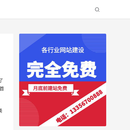
了
首
美