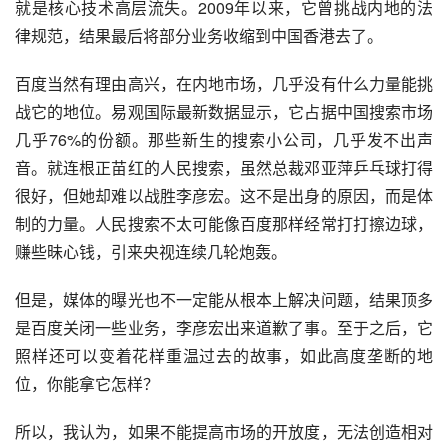
就是核心技术高层流失。2009年以来，它曾挑战内地的法
律规范，结果最后将部分业务收缩到中国香港去了。
百度当然有理由高兴，在内地市场，几乎没有什么力量能挑
战它的地位。易观国际最新数据显示，它占据中国搜索市场
几乎76%的份额。那些新生的搜索小公司，几乎发不出声
音。就连根正苗红的人民搜索，虽然总裁邓亚萍乒乓球打得
很好，但她却难以战胜李彦宏。这不是出身的原因，而是体
制的力量。人民搜索不太可能像百度那样经常打打擦边球，
赚些昧心钱，引来央视连续几轮炮轰。
但是，媒体的曝光也不一定能从根本上解决问题，结果顶多
是百度关闭一些业务，李彦宏出来道歉了事。至于之后，它
照样还可以变着花样重温过去的故事，如此高度垄断的地
位，你能拿它怎样？
所以，我认为，如果不能提高市场的开放度，无法创造相对