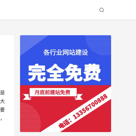
是
大
要
，