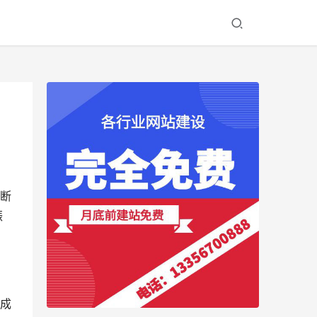
断
振
成