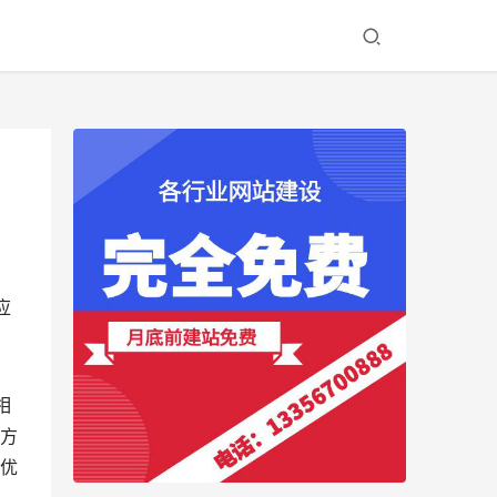
应
相
方
优