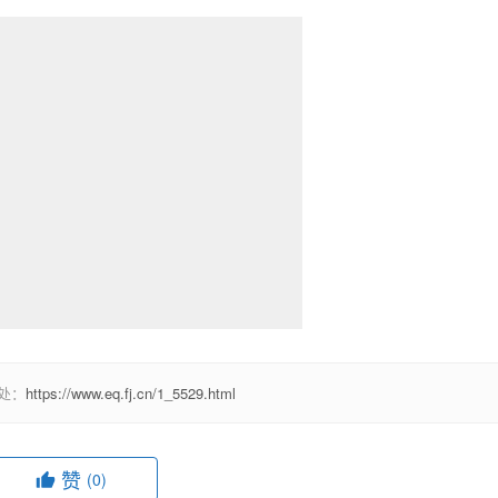
处：
https://www.eq.fj.cn/1_5529.html
赞
(0)