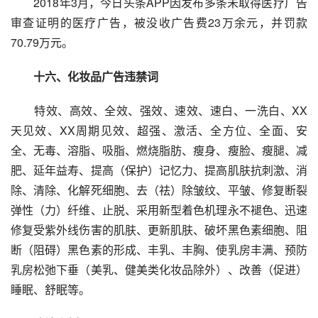
2018年3月，今日头条APP因发布多条未取得医疗广告
审查证明的医疗广告，被没收广告费23万余元，并罚款
70.79万元。
十六、化妆品广告违禁词
特效、高效、全效、强效、速效、速白、一洗白、XX
天见效、XX周期见效、超强、激活、全方位、全面、安
全、无毒、溶脂、吸脂、燃烧脂肪、瘦身、瘦脸、瘦腿、减
肥、延年益寿、提高（保护）记忆力、提高肌肤抗刺激、消
除、清除、化解死细胞、去（祛）除皱纹、平皱、修复断裂
弹性（力）纤维、止脱、采用新型着色机理永不褪色、迅速
修复受紫外线伤害的肌肤、更新肌肤、破坏黑色素细胞、阻
断（阻碍）黑色素的形成、丰乳、丰胸、使乳房丰满、预防
乳房松弛下垂（美乳、健美类化妆品除外）、改善（促进）
睡眠、舒眠等。