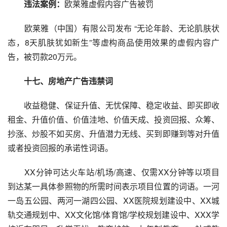
违法案例：
欧莱雅虚假内容广告被罚
欧莱雅（中国）有限公司发布 “无论年龄、无论肌肤状
态，8天肌肤犹如新生”等虚构商品使用效果的虚假内容广
告，被罚款20万元。
十七、房地产广告违禁词
收益稳健、保证升值、无忧保障、稳定收益、即买即收
租金、升值价值、价值洼地、价值天成、投资回报、众筹、
抄涨、炒股不如买房、升值潜力无线、买到即赚到等对升值
或者投资回报的承诺性词语。
XX分钟可达火车站/机场/高速、仅需XX分钟等以项目
到达某一具体参照物的所需时间表示项目位置的词语。一河
一岛五公园、两河一湖四公园、XX医院规划建设中、XX城
轨交通规划中、XX文化馆/体育馆/学校规划建设中、XXX学