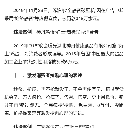
　　2019年11月26日，苏泊尔“全静音破壁机”因在广告中却
采用“始终静音”等虚假宣传，被罚款348万余元。
违法案例：
神丹鸡蛋“好土”商标误导消费者
　　2019年“315”晚会曝光湖北神丹健康食品有限公司旗 “好
土”鸡蛋，对消费者形成误导。2015年曾因“中国最大的蛋品
加工企业”的绝对性用语被罚款6万元。
　　十二、激发消费者抢购心理的表述
　　秒杀、抢爆、再不抢就没了、不会再便宜了、错过就没
机会了、万人疯抢、抢疯了、售罄、售空、史上最低价、错
过不再/错过即无、全民疯抢/抢购、免费领、0首付、零距
离、价格你来定等激发抢购心理的词语。
违法案例：
广安鑫达置业“首批售罄”被罚