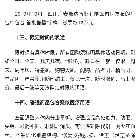
　　2019年10月，四川广安鑫达置业有限公司因发布的广
告中包含“首批售罄”字样，被罚款12万元。
　　十三、限定时间的表述
限时须有具体时限，所有团购须标明具体活动日期，例
如今日、今天、几天几夜、倒计时、趁现在、就、仅限、周
末、周年庆、特惠趴、购物大趴、闪购、品牌团、精品团、
单品团，严禁使用随时结束、仅此一次、随时涨价、马上降
价、最后一波等无法确定时限的词语。
十四、普通商品包含疑似医疗用语
全面调整人体内分泌平衡、增强或提高免疫力、助眠、
失眠、滋阴补阳、壮阳。消炎、可促进新陈代谢、减少红血
丝、产生优化细胞结构、修复受损肌肤、治愈（治愈系除