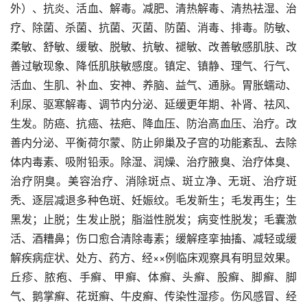
外）、抗炎、活血、解毒。减肥、清热解毒、清热袪湿、治
疗、除菌、杀菌、抗菌、灭菌、防菌、消毒、排毒。防敏、
柔敏、舒敏、缓敏、脱敏、抗敏、褪敏、改善敏感肌肤、改
善过敏现象、降低肌肤敏感度。镇定、镇静、理气、行气、
活血、生肌、补血、安神、养脑、益气、通脉。胃胀蠕动、
利尿、驱寒解毒、调节内分泌、延缓更年期、补肾、祛风、
生发。防癌、抗癌、祛疤、降血压、防治高血压、治疗。改
善内分泌、平衡荷尔蒙、防止卵巢及子宫的功能紊乱、去除
体内毒素、吸附铅汞。除湿、润燥、治疗腋臭、治疗体臭、
治疗阴臭。美容治疗、消除斑点、斑立净、无斑、治疗斑
秃、逐层减退多种色斑、妊娠纹。毛发新生；毛发再生；生
黑发；止脱；生发止脱；脂溢性脱发；病变性脱发；毛囊激
活、酒糟鼻；伤口愈合清除毒素；缓解痉挛抽搐、减轻或缓
解疾病症状、处方、药方、经××例临床观察具有明显效果。
丘疹、脓疱、手癣、甲癣、体癣、头癣、股癣、脚癣、脚
气、鹅掌癣、花斑癣、牛皮癣、传染性湿疹。伤风感冒、经