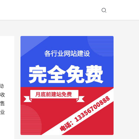
动
收
售
业