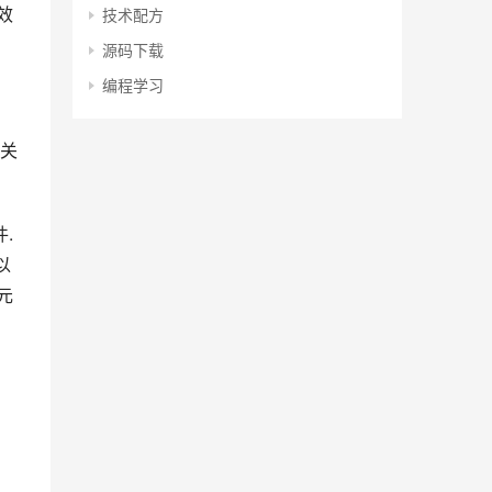
效
技术配方
源码下载
编程学习
使关
.
以
元