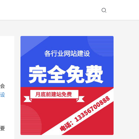
会
设
要