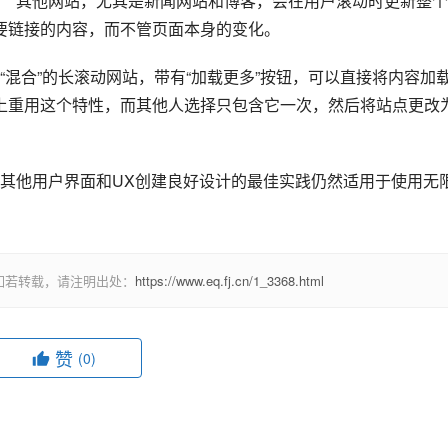
。  其他网站，尤其是新闻网站和博客，会在用户滚动时更新整
要链接的内容，而不管页面本身的变化。  
混合”的长滚动网站，带有“加载更多”按钮，可以直接将内容加
面上重用这个特性，而其他人选择只包含它一次，然后将站点更改
其他用户界面和UX创建良好设计的最佳实践仍然适用于使用无
如若转载，请注明出处：
https://www.eq.fj.cn/1_3368.html
赞
(0)