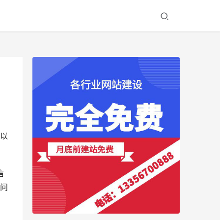
以
信
个问