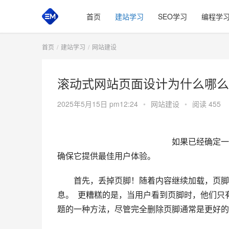
首页
建站学习
SEO学习
编程学
首页
建站学习
网站建设
滚动式网站页面设计为什么哪么
2025年5月15日 pm12:24
•
网站建设
•
阅读 455
如果已经确定一
确保它提供最佳用户体验。  
　　首先，丢掉页脚！随着内容继续加载，页脚
息。  更糟糕的是，当用户看到页脚时，他们只
题的一种方法，尽管完全删除页脚通常是更好的选