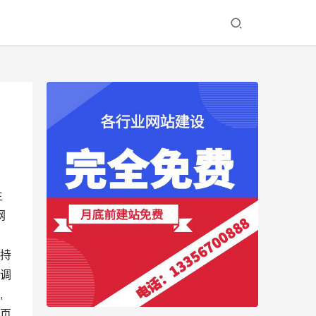
主
网
保持
色调
 
体页