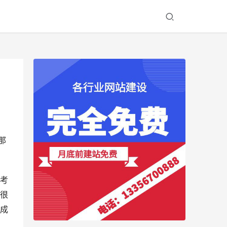
那
考
很
成