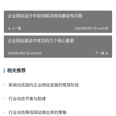
企业网站设计中如何解决网站兼容性问题
上一篇
2025年4月21日 am2:38
企业网站建设中常见的几个核心要素
2025年4月21日 am5:53
下一篇
相关推荐
新闻动态国内企业网站发展的萌芽阶段
行业动态节奏与韵律
行业动态降低网站跳出率的策略