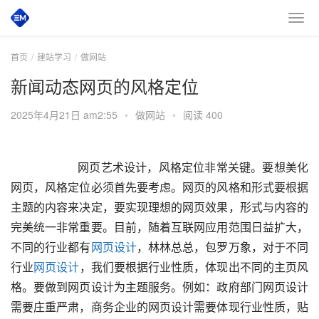
首页
建站学习
做网站
新闻动态网页的风格定位
2025年4月21日 am2:55
•
做网站
•
阅读 400
       网页艺术设计，风格定位非常关键。要想美化
网页，风格定位必须首先要考虑。网页的风格和形式要根据
主题的内容来决定，要实现理想的网页效果，形式与内容的
完美统一非常重要。目前，随着互联网应用范围日益扩大，
不同的行业都有
网页设计
，林林总总，包罗万象，对于不同
行业
网页设计
，我们要根据行业性质，体现出不同的主页风
格。要做到网页设计为主题服务。例如：政府部门网页设计
需要庄重严肃，商务企业的网页设计需要体现行业性质，贴