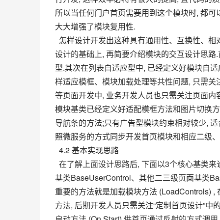
所以当任何门户首页需要用到这个模块时, 都可以
大大增强了模块复用性.
  怎样设计开发出这种具有通用性、互换性、相对独立性的模块呢?在“后台配置设计”中已经了解模块呈现过程关系
设计的基础上, 再简要介绍模块的交互设计思路
型.其次在列表自适应型中, 已经定义好模块自
样适应模框、模块加载处理等共性问题, 只需关
等页面开发中, 业务开发人员也只需关注页面内容
模块基类已经定义好适配模框方法和图片切换方
导航条的方法;只有广告型模块约束相对较少, 
照微服务的方式同步开发首页模块和相应二级、三
  4.2 基本实现思路
  在了解上面设计思路后, 下面以3个核心基类来说明主要实现思路. 门户首页基类BaseHomePage、门户首页模块
基类BaseUserControl、其他二三级页面基
重要的方法就是加载模块方法 (LoadContro
方法, 后期开发人员只需关注“定制首页设计”
启动方法 (On Start) 供首页通过反射的方