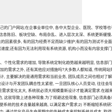
碰到信息陈旧、板块空缺、布局杂乱、进入层次太深、系统更新缓慢
的因素很多, 有的因为经费不足而缺少维护;有的因为测试不全
速度;还有因为无法利用现有系统资源, 机构小而没有内容支撑
的需求之外, 还有其他应对措施吗?大多数人都知道, 传统网站
 主要解决的是通用需求和当前业务, 团队成员之间也相对了解,
设计与开发团队耦合性太紧密, 一旦团队核心人员变动, 往往会
旦需求变化太大, 系统就必须大规模重新设计才能满足需求.在越
, 这就导致上述各种现象.为了规避这些现象, 信息部门必须具备
 使系统的技术含量越来越高, 以满足客户需求;2) 不断缩短系统研
能力, 通过优化产品生命周期内的各种成本来控制系统总成本, 取得