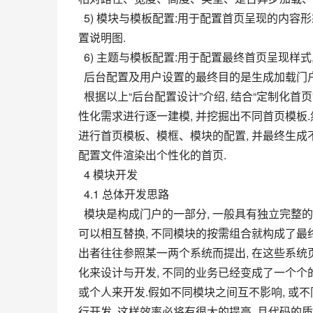
  5) 模块与模板配置:用于配置首页呈现的内容形态, 主要是配置模板与门户导航和模块的关系.图5是模板与模块配
置说明图.
  6) 主题与模板配置:用于配置最终首页呈现样
  后台配置及用户设置的最终目的是生成加载
  根据以上“后台配置设计”介绍, 结合“定制化首页”设计思路, 推导出门户首页渲染过程如下:首先, 针对不同用户的个
性化需求进行逐一建模, 并挖掘出不同首页模板
进行首页模板、模框、模块的配置, 并最终生成不
配置文件渲染出个性化的首页.
  4 模块开发
  4.1 总体开发思路
  模块是构成门户的一部分, 一般具有独立完整的功能, 具有一致的前后端接口和加载方式, 相同形态的模块在门户中
可以相互替换, 不同模块的按需组合就构成了最
出者往往参照某一两个系统而提出, 在这些系统
化来设计与开发, 不同的业务已经变成了一个个
或个人来开发.假如不同模块之间互不影响, 或
行开发, 这样效率必将有很大的提高, 且代码的