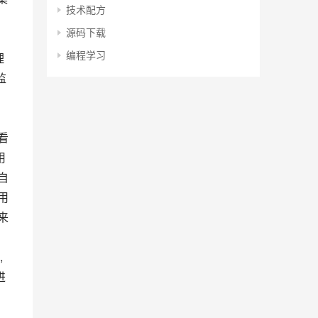
技术配方
源码下载
编程学习
监
用
自
用
来
进