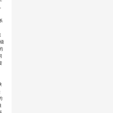
 
怎
三级
的
同
按
最
的
准
开