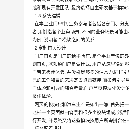
成和现有开发团队, 最终选择自主研发基于模块
  1.3 系统建模
  在本企业门户中, 业务参与者包括各部门、分支机构、分 (子) 公司的全体人员.系统管理员指整个门户系统的管理
者.用例指各个业务场景, 不同的业务场景可能
为例, 说明各个模块之间的关系.
  2 定制首页设计
  门户首页是门户的精华所在, 是企事业单位的办公和精神集中地, 往往用户记住和使用最多的是门户首页.当用户看
到首页, 就知道门户是做什么, 用户从这里得到哪
户带来极佳体验, 并吸引足够多的注意力.同样引
己的工作和目的来决定去点击链接.而如何引导
户体验和引导的综合考量.门户首页模块化设计
极佳体验.
  网页的模块化和汽车生产是如出一辙, 首先把一个页面的每一个部分按照内容的独立性和关联性分成不同的模块, 
这样一个页面就由背景和很多个模块组成, 然
行开发, 并最终又将这些模块按用户所需拼合在
  后台配置设计