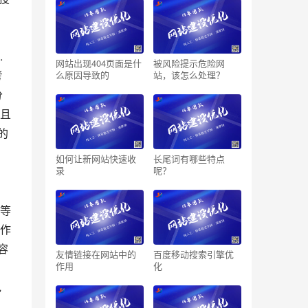
.
网站出现404页面是什
被风险提示危险网
考
么原因导致的
站，该怎么处理？
分
而且
的
如何让新网站快速收
长尾词有哪些特点
录
呢？
合作
容
友情链接在网站中的
百度移动搜索引擎优
作用
化