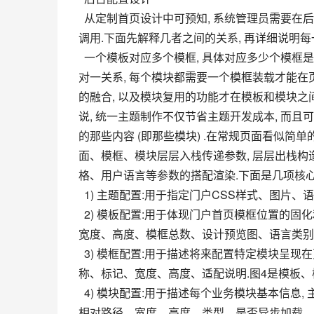
  从定制首页设计中可预知, 系统管理员需要在后台把页面主题、模板、模框、模块等信息配置完毕供门户首页呈现
调用.下面先解释几者之间的关系, 再详细说明
  一个模板对应多个模框, 具体对应多少个模框是根据用户首页建模拆分出的模框研究性和创新性.模框与模块是一
对一关系, 每个模块都需要一个模框装载才能
的融合, 以及模块复用的功能才在模板和模块之
说, 统一主题制作不仅节省主题开发成本, 而且
的那些内容 (即那些模块) .在常规页面看似简
面、模框、模块层层入栈传递参数, 层层出栈构
格、用户语言等参数的搭配渲染.下面是几项核心
  1) 主题配置:用于指定门户CSS样式、图
  2) 模板配置:用于体现门户首页模框位置的固化和配置模块的定位.主要属性包括名称、模板文件名、URL地址、
宽度、高度、模框总数、设计预览图、语言类别
  3) 模框配置:用于描述将来配置特定模块呈现在页面上的固定位置以及模框与页面的关系.主要属性包括模框名
称、标记、宽度、高度、适配说明.图4是模板、
  4) 模块配置:用于描述每个业务模块基本信息, 主要供系统管理员或用户选择查看.主要属性包括显示名称、类名、
相对路径、宽度、高度、类型、是否异步加载、