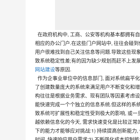
  在政府机构中, 工商、公安等机构基本都拥有自己的门户网站;在企事业单位中, 各中大型企业、医院、学校等也有
相应的办公门户.在这些门户网站中, 往往会
用户很难找到自己关注信息等问题.导致这些现象
致系统稳定性差;有的因为缺少规划而赶不上发展
网站建设
等原因.
  作为企事业单位中的信息部门, 面对系统扁平化、个性化需求的增加, 导致系统定制化趋势越来越明显, 信息部门除
了创建数量庞大的系统来满足用户不断变化和增加
构往往是根据业务需求、现有团队等因素考虑设计,
能快速完成一个个独立的信息系统.但这样的系统
致系统可扩展性和稳定性受到极大的影响, 或一
越依赖信息化的今天, 需求快速变化是比较正常的
下的能力才能够应对挑战:1) 持续提高创新能力,
时间, 快速响应用户需求;3) 不断强化成本控制