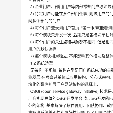
  2) 企业门户、部门门户等内部常规门户必
  3) 特定用户可能在多个部门任职, 则该用户的门户可能是包含多部门信息的独立门户, 也可能是采用切换的方式访
问多个部门的门户.
  4) 每个用户登录到门户首页, “第一眼”就
  5) 每个模块只开发一次, 后期只是各模块单独
  6) 每个门户的关注点和导航都不相同, 但是相同模块在不同门户里的具体内容相同, 导航页面之间的切换不能改变
用户的默认选择.
  7) 每个模块相对独立, 不能影响其他模块及整
  1.2 系统选型
  无架构, 不系统, 架构选型是门户系统成功的关键.面对清晰的业务架构, 而现有OA系统和零散业务系统无法满足企
业发展.在考察过单体式应用架构、分布式架构、S
块化的弹性扩展门户网站架构的选择上.
  OSGi (open service gateway initiative) 技术是Java动态化模块化系统的一系列规范.基于该规范, 一些开源社区和
厂商实现具体的OSGI开发平台, 如Java开发的Feli
范的架构, 基本解决了软件复用、团队协作、软
难解决系统美观性和友好性问题, 以及用户个性化