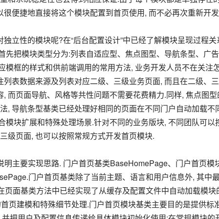
很便捷地直接将这个模块配置到首页使用, 而不必再次重新开发,
.首先把模块类型分为:列表自适应型、焦点图型、导航条型、广告
适应模框的样式和供前端调用的常用方法, 业务开发人员不在关注
注列表数据来源及列表对应二级、三级业务页面, 而且在二级、
, 而页面导航、风格等共性问题不需要花费精力.同样, 焦点图型
法, 导航条型基类已经处理好相同的页面在不同门户自动加载不
适合模块扩展和特殊处理场景.针对不同的业务版块, 不同团队可以
级页面, 也可以按照常规方式开发首页模块.
类BasePage.门户首页基类除了当前主题、语言和用户信息外, 其中
ls) , 在页面基类方法中已经实现了从缓存及配置文件中自动加载模块
中的首页建模和特殊细节处理.门户首页模块基类主要目的是提供标
式调用, 并把用户及配置信息传递给具体模块初始化使用;在常规模块的