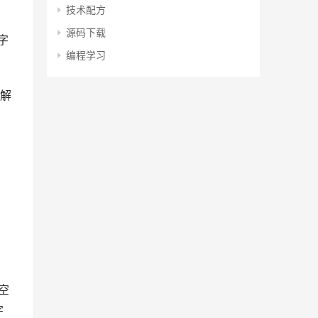
技术配方
源码下载
个字
编程学习
解
。
空
字