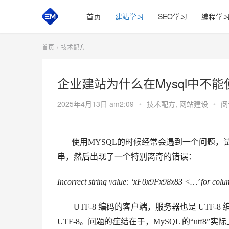
首页
建站学习
SEO学习
编程学
首页
技术配方
企业建站为什么在Mysql中不能使
2025年4月13日 am2:09
•
技术配方
,
网站建设
•
阅
使用MYSQL的时候经常会遇到一个问题，试着通过 Rai
串，然后出现了一个特别离奇的错误：
Incorrect string value: ‘xF0x9Fx98x83 <…’ for colu
UTF-8 编码的客户端，服务器也是 UTF-8
UTF-8。
问题的症结在于，MySQL 的“utf8”实际