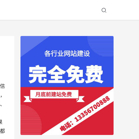
信
，
、
果
都