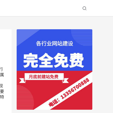
行
属
现
要
特