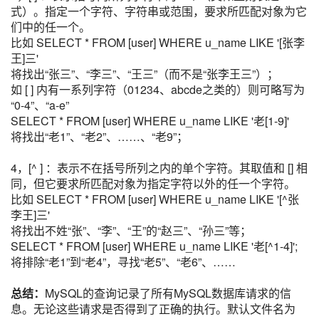
式）。指定一个字符、字符串或范围，要求所匹配对象为它
们中的任一个。
比如 SELECT * FROM [user] WHERE u_name LIKE '[张李
王]三'
将找出“张三”、“李三”、“王三”（而不是“张李王三”）；
如 [ ] 内有一系列字符（01234、abcde之类的）则可略写为
“0-4”、“a-e”
SELECT * FROM [user] WHERE u_name LIKE '老[1-9]'
将找出“老1”、“老2”、……、“老9”；
4，[^ ] ：表示不在括号所列之内的单个字符。其取值和 [] 相
同，但它要求所匹配对象为指定字符以外的任一个字符。
比如 SELECT * FROM [user] WHERE u_name LIKE '[^张
李王]三'
将找出不姓“张”、“李”、“王”的“赵三”、“孙三”等；
SELECT * FROM [user] WHERE u_name LIKE '老[^1-4]';
将排除“老1”到“老4”，寻找“老5”、“老6”、……
总结：
MySQL的查询记录了所有MySQL数据库请求的信
息。无论这些请求是否得到了正确的执行。默认文件名为