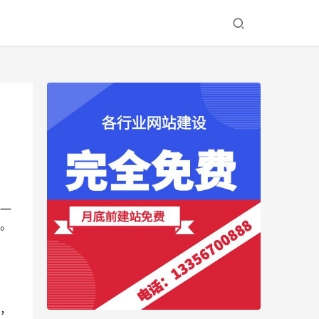
一
。
，