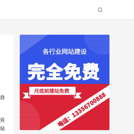
自
另
站