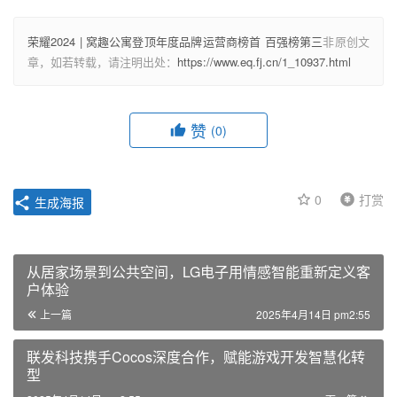
荣耀2024 | 窝趣公寓登顶年度品牌运营商榜首 百强榜第三
非原创文
章，如若转载，请注明出处：
https://www.eq.fj.cn/1_10937.html
赞
(0)
0
打赏
生成海报
从居家场景到公共空间，LG电子用情感智能重新定义客
户体验
上一篇
2025年4月14日 pm2:55
联发科技携手Cocos深度合作，赋能游戏开发智慧化转
型