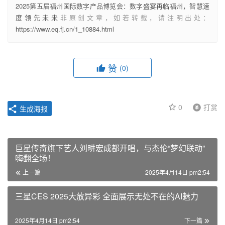
2025第五届福州国际数字产品博览会：数字盛宴再临福州，智慧速
度领先未来
非原创文章，如若转载，请注明出处：
https://www.eq.fj.cn/1_10884.html
赞
(0)
0
打赏
生成海报
巨星传奇旗下艺人刘畊宏成都开唱，与杰伦“梦幻联动”
嗨翻全场！
上一篇
2025年4月14日 pm2:54
三星CES 2025大放异彩 全面展示无处不在的AI魅力
2025年4月14日 pm2:54
下一篇