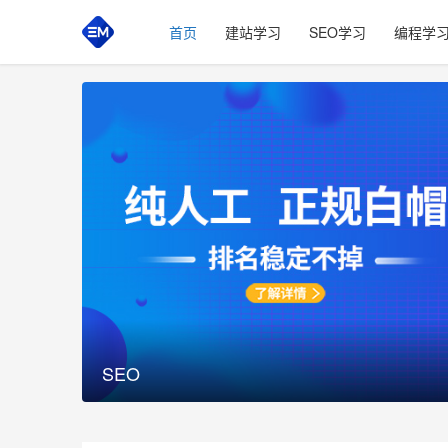
首页
建站学习
SEO学习
编程学
网
站
建
设
,
网
站
SEO
制
作