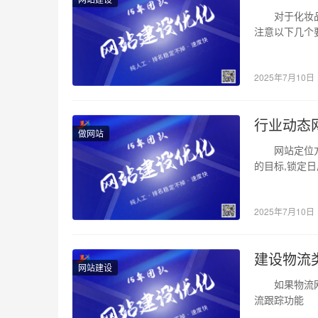
公
对于化妆品网
注意以下几个
司
晰大气 既
,
2025年7月10日
福
州
行业动态
做网站
设
网站定位方面
的目标,锁定
计
2025年7月10日
建设物流
网站建设
如果物流网站
流跟踪功能 
大致相同，那