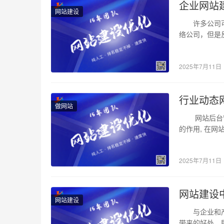
页
企业网站
网站建设
制
许多公司可能
作
络公司，但是
者的高薪、使
,
2025年7月11日
福
州
行业动态
做网站
网
网站后台管理
的作用, 在网
站
建
2025年7月11日
设
,
网站建设
网站建设
福
与企业和产品
带来的好处，