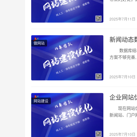
州
定位在网上销
网
2025年7月11日
站
新闻动态
制
做网站
数据库结构的
作
方案不够完善,
,
福
2025年7月10日
州
企业网站
做
网站建设
现在网站优化
网
新闻站、门户
的栏目少、结
站
2025年7月10日