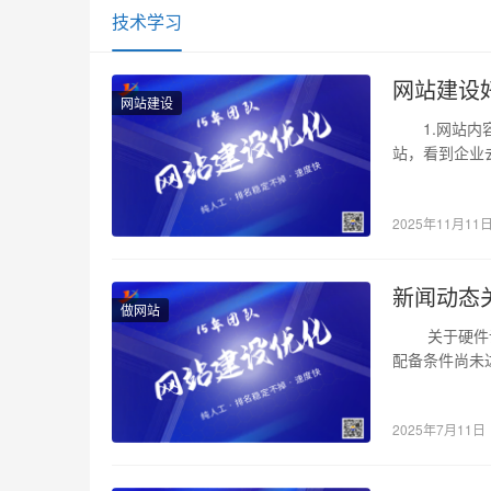
,
技术学习
网
网站建设
页
网站建设
1.网站内容
设
站，看到企业
时更新内容非
计
,
2025年11月11
做
新闻动态
网
做网站
关于硬件设施
站
配备条件尚未
,
2025年7月11日
网