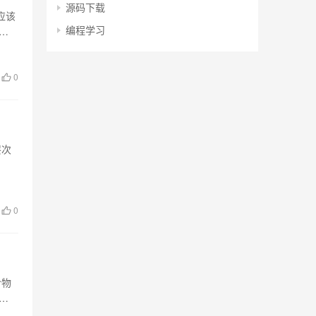
源码下载
应该
编程学习
清
0
层次
0
含物
本