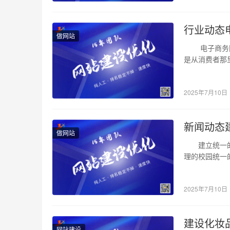
,
福
行业动态
州
做网站
电子商务网站
网
是从消费者那
页
2025年7月10日
设
计
新闻动态
做网站
,
建立统一的身
福
理的校园统一
州
2025年7月10日
网
络
建设化妆
网站建设